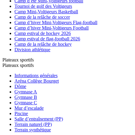
Camp d’été Mini-Voltigeurs football
Tournoi de golf des Voltigeurs
Camp Mini-Voltigeurs Basketball
Camp de la relâche de soccer
Camp d’hiver Mini-Voltigeurs Flag-football
Camp d’hiver Mini-Voltigeurs Football
Camp estival de hockey 2026
Camp estival de flag-football 2026
Camp de la relâche de hockey
Division athlétique
Plateaux sportifs
Plateaux sportifs
Informations générales
Aréna Collège Bourget
Dôme
Gymnase A
Gymnase B
Gymnase C
Mur d’escalade
Piscine
Salle d’entraînement (PP)
Terrain naturel (PP)
Terrain synthétique