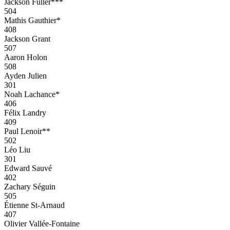
Jackson Fuller***
504
Mathis Gauthier*
408
Jackson Grant
507
Aaron Holon
508
Ayden Julien
301
Noah Lachance*
406
Félix Landry
409
Paul Lenoir**
502
Léo Liu
301
Edward Sauvé
402
Zachary Séguin
505
Étienne St-Arnaud
407
Olivier Vallée-Fontaine