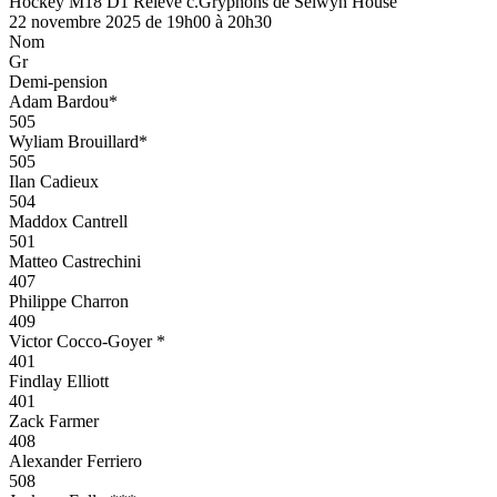
Hockey M18 D1 Relève c.Gryphons de Selwyn House
22 novembre 2025 de 19h00 à 20h30
Nom
Gr
Demi-pension
Adam Bardou*
505
Wyliam Brouillard*
505
Ilan Cadieux
504
Maddox Cantrell
501
Matteo Castrechini
407
Philippe Charron
409
Victor Cocco-Goyer *
401
Findlay Elliott
401
Zack Farmer
408
Alexander Ferriero
508