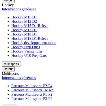
Retour
Hockey
Informations générales
Hockey M15 D1
Hockey M12 D2
Hockey M15 D1 Relève
Hockey M13 D1
Hockey M18 D1
Hockey M18 D1 Relève
Hockey développement mixte
Hockey Prep Filles
Hockey Varsity filles
Hockey U18 Prep Gars
Multisports
Retour
Multisports
Informations générales
Parcours Multisports P3-P4
Parcours Multisports 1re sec.
Parcours Multisports P1-P2
Parcours Multisports P5-P6