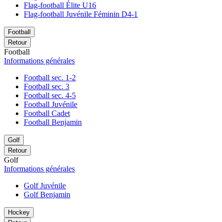
Flag-football Élite U16
Flag-football Juvénile Féminin D4-1
Football
Retour
Football
Informations générales
Football sec. 1-2
Football sec. 3
Football sec. 4-5
Football Juvénile
Football Cadet
Football Benjamin
Golf
Retour
Golf
Informations générales
Golf Juvénile
Golf Benjamin
Hockey