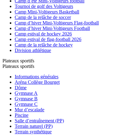
Camp d’été Mini-Voltigeurs football
Tournoi de golf des Voltigeurs
Camp Mini-Voltigeurs Basketball
Camp de la relâche de soccer
Camp d’hiver Mini-Voltigeurs Flag-football
Camp d’hiver Mini-Voltigeurs Football
Camp estival de hockey 2026
Camp estival de flag-football 2026
Camp de la relâche de hockey
Division athlétique
Plateaux sportifs
Plateaux sportifs
Informations générales
Aréna Collège Bourget
Dôme
Gymnase A
Gymnase B
Gymnase C
Mur d’escalade
Piscine
Salle d’entraînement (PP)
Terrain naturel (PP)
Terrain synthétique