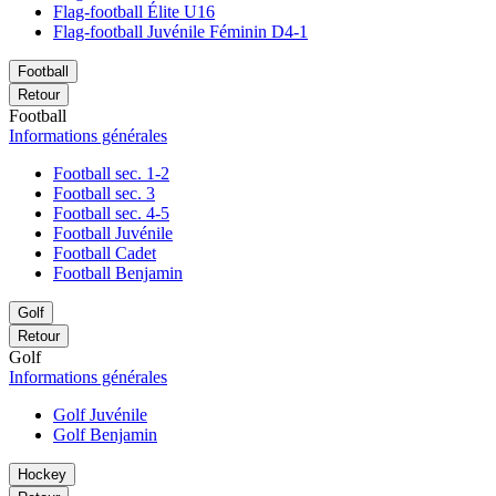
Flag-football Élite U16
Flag-football Juvénile Féminin D4-1
Football
Retour
Football
Informations générales
Football sec. 1-2
Football sec. 3
Football sec. 4-5
Football Juvénile
Football Cadet
Football Benjamin
Golf
Retour
Golf
Informations générales
Golf Juvénile
Golf Benjamin
Hockey