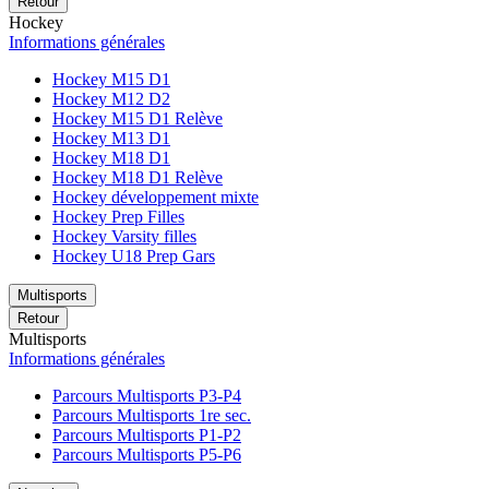
Retour
Hockey
Informations générales
Hockey M15 D1
Hockey M12 D2
Hockey M15 D1 Relève
Hockey M13 D1
Hockey M18 D1
Hockey M18 D1 Relève
Hockey développement mixte
Hockey Prep Filles
Hockey Varsity filles
Hockey U18 Prep Gars
Multisports
Retour
Multisports
Informations générales
Parcours Multisports P3-P4
Parcours Multisports 1re sec.
Parcours Multisports P1-P2
Parcours Multisports P5-P6