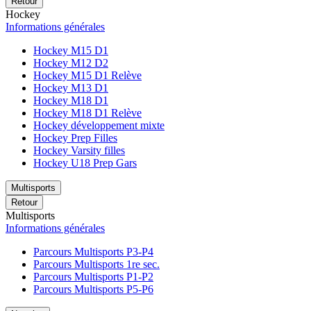
Retour
Hockey
Informations générales
Hockey M15 D1
Hockey M12 D2
Hockey M15 D1 Relève
Hockey M13 D1
Hockey M18 D1
Hockey M18 D1 Relève
Hockey développement mixte
Hockey Prep Filles
Hockey Varsity filles
Hockey U18 Prep Gars
Multisports
Retour
Multisports
Informations générales
Parcours Multisports P3-P4
Parcours Multisports 1re sec.
Parcours Multisports P1-P2
Parcours Multisports P5-P6