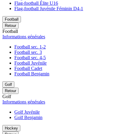
Flag-football Élite U16
Flag-football Juvénile Féminin D4-1
Football
Retour
Football
Informations générales
Football sec. 1-2
Football sec. 3
Football sec. 4-5
Football Juvénile
Football Cadet
Football Benjamin
Golf
Retour
Golf
Informations générales
Golf Juvénile
Golf Benjamin
Hockey