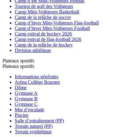
Camp d’été Mini-Voltigeurs football
Tournoi de golf des Voltigeurs
Camp Mini-Voltigeurs Basketball
Camp de la relâche de soccer
Camp d’hiver Mini-Voltigeurs Flag-football
Camp d’hiver Mini-Voltigeurs Football
Camp estival de hockey 2026
Camp estival de flag-football 2026
Camp de la relâche de hockey
Division athlétique
Plateaux sportifs
Plateaux sportifs
Informations générales
Aréna Collège Bourget
Dôme
Gymnase A
Gymnase B
Gymnase C
Mur d’escalade
Piscine
Salle d’entraînement (PP)
Terrain naturel (PP)
Terrain synthétique