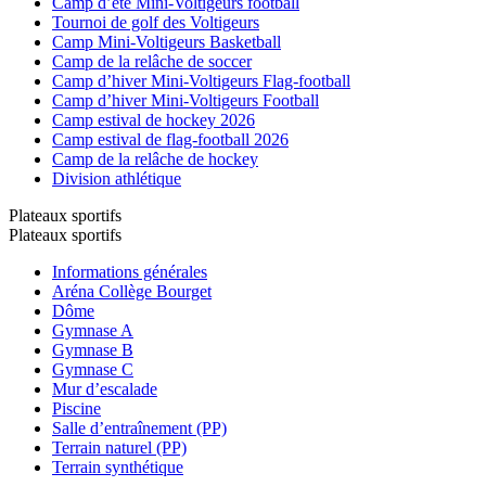
Camp d’été Mini-Voltigeurs football
Tournoi de golf des Voltigeurs
Camp Mini-Voltigeurs Basketball
Camp de la relâche de soccer
Camp d’hiver Mini-Voltigeurs Flag-football
Camp d’hiver Mini-Voltigeurs Football
Camp estival de hockey 2026
Camp estival de flag-football 2026
Camp de la relâche de hockey
Division athlétique
Plateaux sportifs
Plateaux sportifs
Informations générales
Aréna Collège Bourget
Dôme
Gymnase A
Gymnase B
Gymnase C
Mur d’escalade
Piscine
Salle d’entraînement (PP)
Terrain naturel (PP)
Terrain synthétique