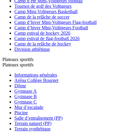
Camp d’été Mini-Voltigeurs football
Tournoi de golf des Voltigeurs
Camp Mini-Voltigeurs Basketball
Camp de la relâche de soccer
Camp d’hiver Mini-Voltigeurs Flag-football
Camp d’hiver Mini-Voltigeurs Football
Camp estival de hockey 2026
Camp estival de flag-football 2026
Camp de la relâche de hockey
Division athlétique
Plateaux sportifs
Plateaux sportifs
Informations générales
Aréna Collège Bourget
Dôme
Gymnase A
Gymnase B
Gymnase C
Mur d’escalade
Piscine
Salle d’entraînement (PP)
Terrain naturel (PP)
Terrain synthétique