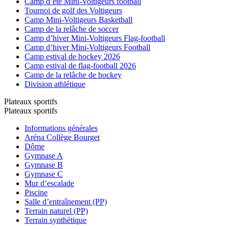
Camp d’été Mini-Voltigeurs football
Tournoi de golf des Voltigeurs
Camp Mini-Voltigeurs Basketball
Camp de la relâche de soccer
Camp d’hiver Mini-Voltigeurs Flag-football
Camp d’hiver Mini-Voltigeurs Football
Camp estival de hockey 2026
Camp estival de flag-football 2026
Camp de la relâche de hockey
Division athlétique
Plateaux sportifs
Plateaux sportifs
Informations générales
Aréna Collège Bourget
Dôme
Gymnase A
Gymnase B
Gymnase C
Mur d’escalade
Piscine
Salle d’entraînement (PP)
Terrain naturel (PP)
Terrain synthétique