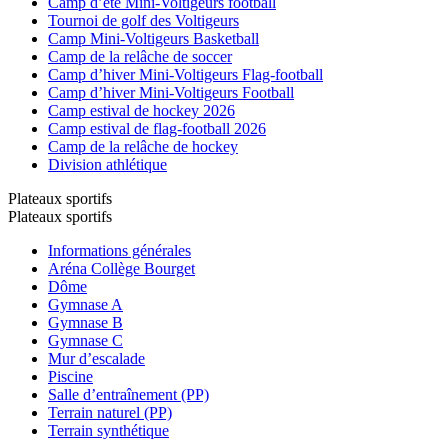
Camp d’été Mini-Voltigeurs football
Tournoi de golf des Voltigeurs
Camp Mini-Voltigeurs Basketball
Camp de la relâche de soccer
Camp d’hiver Mini-Voltigeurs Flag-football
Camp d’hiver Mini-Voltigeurs Football
Camp estival de hockey 2026
Camp estival de flag-football 2026
Camp de la relâche de hockey
Division athlétique
Plateaux sportifs
Plateaux sportifs
Informations générales
Aréna Collège Bourget
Dôme
Gymnase A
Gymnase B
Gymnase C
Mur d’escalade
Piscine
Salle d’entraînement (PP)
Terrain naturel (PP)
Terrain synthétique