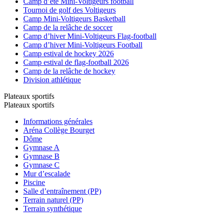
Camp d’été Mini-Voltigeurs football
Tournoi de golf des Voltigeurs
Camp Mini-Voltigeurs Basketball
Camp de la relâche de soccer
Camp d’hiver Mini-Voltigeurs Flag-football
Camp d’hiver Mini-Voltigeurs Football
Camp estival de hockey 2026
Camp estival de flag-football 2026
Camp de la relâche de hockey
Division athlétique
Plateaux sportifs
Plateaux sportifs
Informations générales
Aréna Collège Bourget
Dôme
Gymnase A
Gymnase B
Gymnase C
Mur d’escalade
Piscine
Salle d’entraînement (PP)
Terrain naturel (PP)
Terrain synthétique