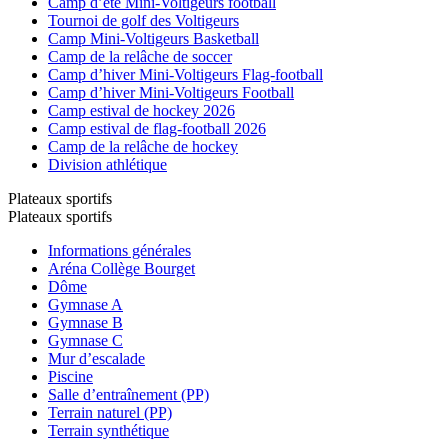
Camp d’été Mini-Voltigeurs football
Tournoi de golf des Voltigeurs
Camp Mini-Voltigeurs Basketball
Camp de la relâche de soccer
Camp d’hiver Mini-Voltigeurs Flag-football
Camp d’hiver Mini-Voltigeurs Football
Camp estival de hockey 2026
Camp estival de flag-football 2026
Camp de la relâche de hockey
Division athlétique
Plateaux sportifs
Plateaux sportifs
Informations générales
Aréna Collège Bourget
Dôme
Gymnase A
Gymnase B
Gymnase C
Mur d’escalade
Piscine
Salle d’entraînement (PP)
Terrain naturel (PP)
Terrain synthétique