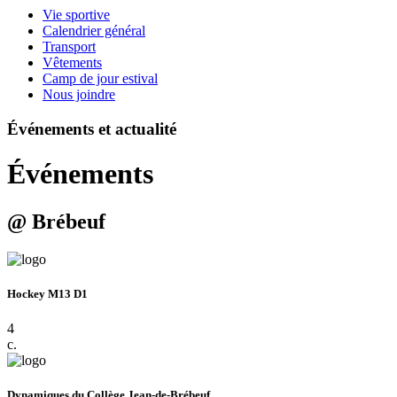
Vie sportive
Calendrier général
Transport
Vêtements
Camp de jour estival
Nous joindre
Événements et actualité
Événements
@ Brébeuf
Hockey M13 D1
4
c.
Dynamiques du Collège Jean-de-Brébeuf