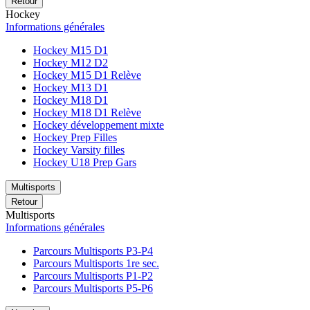
Retour
Hockey
Informations générales
Hockey M15 D1
Hockey M12 D2
Hockey M15 D1 Relève
Hockey M13 D1
Hockey M18 D1
Hockey M18 D1 Relève
Hockey développement mixte
Hockey Prep Filles
Hockey Varsity filles
Hockey U18 Prep Gars
Multisports
Retour
Multisports
Informations générales
Parcours Multisports P3-P4
Parcours Multisports 1re sec.
Parcours Multisports P1-P2
Parcours Multisports P5-P6