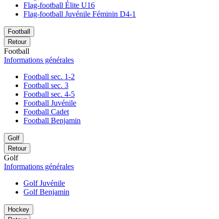
Flag-football Élite U16
Flag-football Juvénile Féminin D4-1
Football
Retour
Football
Informations générales
Football sec. 1-2
Football sec. 3
Football sec. 4-5
Football Juvénile
Football Cadet
Football Benjamin
Golf
Retour
Golf
Informations générales
Golf Juvénile
Golf Benjamin
Hockey