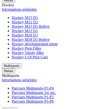
Retour
Hockey
Informations générales
Hockey M15 D1
Hockey M12 D2
Hockey M15 D1 Relève
Hockey M13 D1
Hockey M18 D1
Hockey M18 D1 Relève
Hockey développement mixte
Hockey Prep Filles
Hockey Varsity filles
Hockey U18 Prep Gars
Multisports
Retour
Multisports
Informations générales
Parcours Multisports P3-P4
Parcours Multisports 1re sec.
Parcours Multisports P1-P2
Parcours Multisports P5-P6