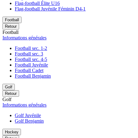
Flag-football Élite U16
Flag-football Juvénile Féminin D4-1
Football
Retour
Football
Informations générales
Football sec. 1-2
Football sec. 3
Football sec. 4-5
Football Juvénile
Football Cadet
Football Benjamin
Golf
Retour
Golf
Informations générales
Golf Juvénile
Golf Benjamin
Hockey