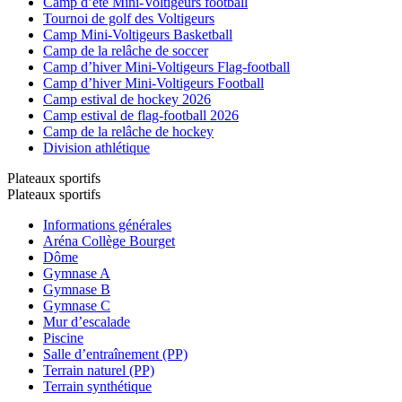
Camp d’été Mini-Voltigeurs football
Tournoi de golf des Voltigeurs
Camp Mini-Voltigeurs Basketball
Camp de la relâche de soccer
Camp d’hiver Mini-Voltigeurs Flag-football
Camp d’hiver Mini-Voltigeurs Football
Camp estival de hockey 2026
Camp estival de flag-football 2026
Camp de la relâche de hockey
Division athlétique
Plateaux sportifs
Plateaux sportifs
Informations générales
Aréna Collège Bourget
Dôme
Gymnase A
Gymnase B
Gymnase C
Mur d’escalade
Piscine
Salle d’entraînement (PP)
Terrain naturel (PP)
Terrain synthétique