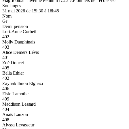
Flag-football Juvénile Féminin D4-2 c.Pionniers de l’école sec.
Soulanges
31 mai 2026 de 15h30 à 16h45
Nom
Gr
Demi-pension
Lori-Anne Corbeil
402
Molly Dauphinais
403
Alice Demers-Lévis
401
Zoé Doucet
405
Bella Ethier
402
Zaynab Ibnou Elghazi
406
Elsie Lamothe
409
Maddison Lessard
404
Anaïs Lauzon
408
Alyssa Levasseur