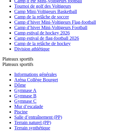
Camp d’été Mini-Voltigeurs football
Tournoi de golf des Voltigeurs
Camp Mini-Voltigeurs Basketball
Camp de la relâche de soccer
Camp d’hiver Mini-Voltigeurs Flag-football
Camp d’hiver Mini-Voltigeurs Football
Camp estival de hockey 2026
Camp estival de flag-football 2026
Camp de la relâche de hockey
Division athlétique
Plateaux sportifs
Plateaux sportifs
Informations générales
Aréna Collège Bourget
Dôme
Gymnase A
Gymnase B
Gymnase C
Mur d’escalade
Piscine
Salle d’entraînement (PP)
Terrain naturel (PP)
Terrain synthétique