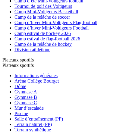
Camp d’été Mini-Voltigeurs football
Tournoi de golf des Voltigeurs
Camp Mini-Voltigeurs Basketball
Camp de la relâche de soccer
Camp d’hiver Mini-Voltigeurs Flag-football
Camp d’hiver Mini-Voltigeurs Football
Camp estival de hockey 2026
Camp estival de flag-football 2026
Camp de la relâche de hockey
Division athlétique
Plateaux sportifs
Plateaux sportifs
Informations générales
Aréna Collège Bourget
Dôme
Gymnase A
Gymnase B
Gymnase C
Mur d’escalade
Piscine
Salle d’entraînement (PP)
Terrain naturel (PP)
Terrain synthétique