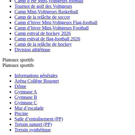
Camp d’été Mini-Voltigeurs football
Tournoi de golf des Voltigeurs
Camp Mini-Voltigeurs Basketball
Camp de la relâche de soccer
Camp d’hiver Mini-Voltigeurs Flag-football
Camp d’hiver Mini-Voltigeurs Football
Camp estival de hockey 2026
Camp estival de flag-football 2026
Camp de la relâche de hockey
Division athlétique
Plateaux sportifs
Plateaux sportifs
Informations générales
Aréna Collège Bourget
Dôme
Gymnase A
Gymnase B
Gymnase C
Mur d’escalade
Piscine
Salle d’entraînement (PP)
Terrain naturel (PP)
Terrain synthétique