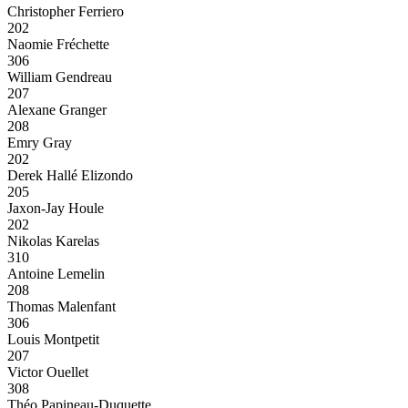
Christopher Ferriero
202
Naomie Fréchette
306
William Gendreau
207
Alexane Granger
208
Emry Gray
202
Derek Hallé Elizondo
205
Jaxon-Jay Houle
202
Nikolas Karelas
310
Antoine Lemelin
208
Thomas Malenfant
306
Louis Montpetit
207
Victor Ouellet
308
Théo Papineau-Duquette