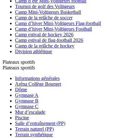
Camp d’été Mini-Voltigeurs football
Tournoi de golf des Voltigeurs
Camp Mini-Voltigeurs Basketball
Camp de la relâche de soccer
Camp d’hiver Mini-Voltigeurs Flag-football
Camp d’hiver Mini-Voltigeurs Football
Camp estival de hockey 2026
Camp estival de flag-football 2026
Camp de la relâche de hockey
Division athlétique
Plateaux sportifs
Plateaux sportifs
Informations générales
Aréna Collège Bourget
Dôme
Gymnase A
Gymnase B
Gymnase C
Mur d’escalade
Piscine
Salle d’entraînement (PP)
Terrain naturel (PP)
Terrain synthétique