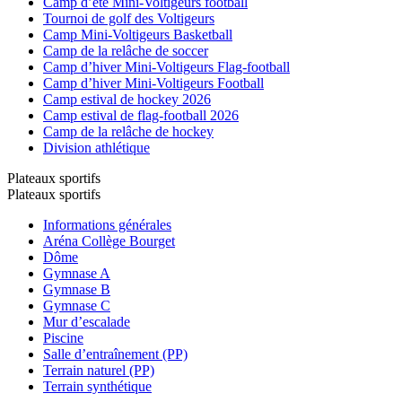
Camp d’été Mini-Voltigeurs football
Tournoi de golf des Voltigeurs
Camp Mini-Voltigeurs Basketball
Camp de la relâche de soccer
Camp d’hiver Mini-Voltigeurs Flag-football
Camp d’hiver Mini-Voltigeurs Football
Camp estival de hockey 2026
Camp estival de flag-football 2026
Camp de la relâche de hockey
Division athlétique
Plateaux sportifs
Plateaux sportifs
Informations générales
Aréna Collège Bourget
Dôme
Gymnase A
Gymnase B
Gymnase C
Mur d’escalade
Piscine
Salle d’entraînement (PP)
Terrain naturel (PP)
Terrain synthétique