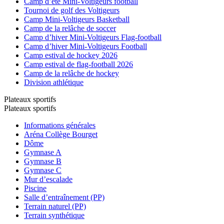
Camp d’été Mini-Voltigeurs football
Tournoi de golf des Voltigeurs
Camp Mini-Voltigeurs Basketball
Camp de la relâche de soccer
Camp d’hiver Mini-Voltigeurs Flag-football
Camp d’hiver Mini-Voltigeurs Football
Camp estival de hockey 2026
Camp estival de flag-football 2026
Camp de la relâche de hockey
Division athlétique
Plateaux sportifs
Plateaux sportifs
Informations générales
Aréna Collège Bourget
Dôme
Gymnase A
Gymnase B
Gymnase C
Mur d’escalade
Piscine
Salle d’entraînement (PP)
Terrain naturel (PP)
Terrain synthétique