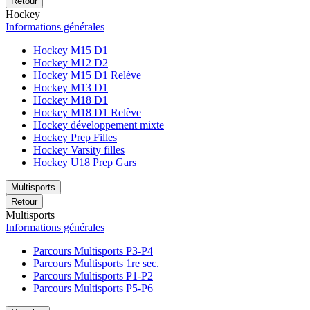
Retour
Hockey
Informations générales
Hockey M15 D1
Hockey M12 D2
Hockey M15 D1 Relève
Hockey M13 D1
Hockey M18 D1
Hockey M18 D1 Relève
Hockey développement mixte
Hockey Prep Filles
Hockey Varsity filles
Hockey U18 Prep Gars
Multisports
Retour
Multisports
Informations générales
Parcours Multisports P3-P4
Parcours Multisports 1re sec.
Parcours Multisports P1-P2
Parcours Multisports P5-P6