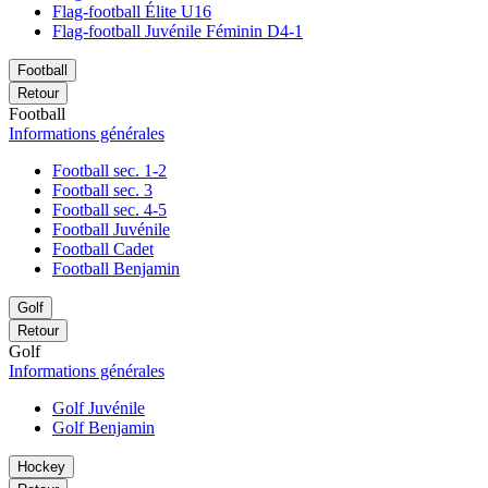
Flag-football Élite U16
Flag-football Juvénile Féminin D4-1
Football
Retour
Football
Informations générales
Football sec. 1-2
Football sec. 3
Football sec. 4-5
Football Juvénile
Football Cadet
Football Benjamin
Golf
Retour
Golf
Informations générales
Golf Juvénile
Golf Benjamin
Hockey