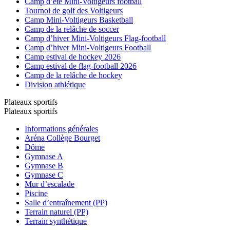
Camp d’été Mini-Voltigeurs football
Tournoi de golf des Voltigeurs
Camp Mini-Voltigeurs Basketball
Camp de la relâche de soccer
Camp d’hiver Mini-Voltigeurs Flag-football
Camp d’hiver Mini-Voltigeurs Football
Camp estival de hockey 2026
Camp estival de flag-football 2026
Camp de la relâche de hockey
Division athlétique
Plateaux sportifs
Plateaux sportifs
Informations générales
Aréna Collège Bourget
Dôme
Gymnase A
Gymnase B
Gymnase C
Mur d’escalade
Piscine
Salle d’entraînement (PP)
Terrain naturel (PP)
Terrain synthétique