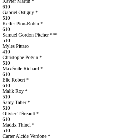
Xavier Martin *
610
Gabriel Ostiguy *
510
Keifer Pion-Robin *
610
Samuel Gordon Pitcher ***
510
Myles Pittaro
410
Christophe Potvin *
510
Maxémile Richard *
610
Elie Robert *
610
Malik Roy *
510
Samy Taher *
510
Olivier Tétreault *
610
Maddx Thinel *
510
Carter Alcide Verdone *