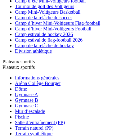
Camp d’été Mini-Voltigeurs football
Tournoi de golf des Voltigeurs
Camp Mini-Voltigeurs Basketball
Camp de la relâche de soccer
Camp d’hiver Mini-Voltigeurs Flag-football
Camp d’hiver Mini-Voltigeurs Football
Camp estival de hockey 2026
Camp estival de flag-football 2026
Camp de la relâche de hockey
Division athlétique
Plateaux sportifs
Plateaux sportifs
Informations générales
Aréna Collège Bourget
Dôme
Gymnase A
Gymnase B
Gymnase C
Mur d’escalade
Piscine
Salle d’entraînement (PP)
Terrain naturel (PP)
Terrain synthétique