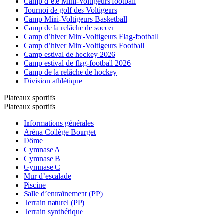
Camp d’été Mini-Voltigeurs football
Tournoi de golf des Voltigeurs
Camp Mini-Voltigeurs Basketball
Camp de la relâche de soccer
Camp d’hiver Mini-Voltigeurs Flag-football
Camp d’hiver Mini-Voltigeurs Football
Camp estival de hockey 2026
Camp estival de flag-football 2026
Camp de la relâche de hockey
Division athlétique
Plateaux sportifs
Plateaux sportifs
Informations générales
Aréna Collège Bourget
Dôme
Gymnase A
Gymnase B
Gymnase C
Mur d’escalade
Piscine
Salle d’entraînement (PP)
Terrain naturel (PP)
Terrain synthétique