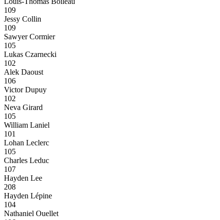
Louis-Thomas Boileau
109
Jessy Collin
109
Sawyer Cormier
105
Lukas Czarnecki
102
Alek Daoust
106
Victor Dupuy
102
Neva Girard
105
William Laniel
101
Lohan Leclerc
105
Charles Leduc
107
Hayden Lee
208
Hayden Lépine
104
Nathaniel Ouellet