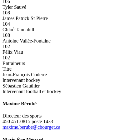
106
Tyler Sauvé
108
James Patrick St-Pierre
104
Chloé Tannahill
108
Antoine Vallée-Fontaine
102
Félix Viau
102
Entraineurs
Titre
Jean-François Coderre
Intervenant hockey
Sébastien Gauthier
Intervenant football et hockey
Maxime Bérubé
Directeur des sports
450 451-0815 poste 1433
maxime.berube@cbourget.ca
Marie-Ève Ménard