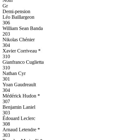
Nom
Gr
Demi-pension
Léo Baillargeon
306
William Sean Banda
203
Nikolas Chénier
304
Xavier Corriveau *
310
Gianfranco Cuglietta
310
Nathan Cyr
301
Yoan Gaudreault
304
Médérick Hudon *
307
Benjamin Laniel
303
Édouard Leclerc
308
Arnaud Letendre *
303