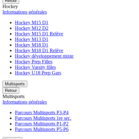
Retour
Hockey
Informations générales
Hockey M15 D1
Hockey M12 D2
Hockey M15 D1 Relève
Hockey M13 D1
Hockey M18 D1
Hockey M18 D1 Relève
Hockey développement mixte
Hockey Prep Filles
Hockey Varsity filles
Hockey U18 Prep Gars
Multisports
Retour
Multisports
Informations générales
Parcours Multisports P3-P4
Parcours Multisports 1re sec.
Parcours Multisports P1-P2
Parcours Multisports P5-P6