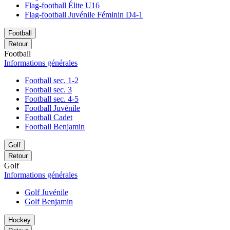
Flag-football Élite U16
Flag-football Juvénile Féminin D4-1
Football
Retour
Football
Informations générales
Football sec. 1-2
Football sec. 3
Football sec. 4-5
Football Juvénile
Football Cadet
Football Benjamin
Golf
Retour
Golf
Informations générales
Golf Juvénile
Golf Benjamin
Hockey