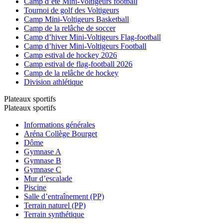
Camp d’été Mini-Voltigeurs football
Tournoi de golf des Voltigeurs
Camp Mini-Voltigeurs Basketball
Camp de la relâche de soccer
Camp d’hiver Mini-Voltigeurs Flag-football
Camp d’hiver Mini-Voltigeurs Football
Camp estival de hockey 2026
Camp estival de flag-football 2026
Camp de la relâche de hockey
Division athlétique
Plateaux sportifs
Plateaux sportifs
Informations générales
Aréna Collège Bourget
Dôme
Gymnase A
Gymnase B
Gymnase C
Mur d’escalade
Piscine
Salle d’entraînement (PP)
Terrain naturel (PP)
Terrain synthétique