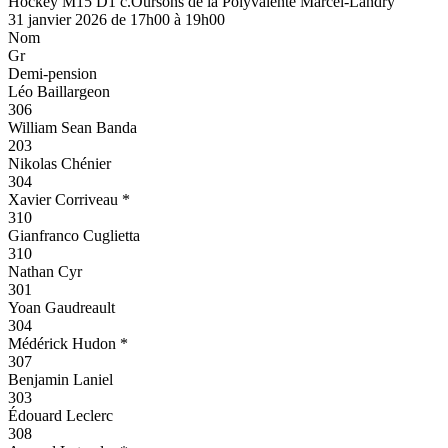
Hockey M15 D1 c.Oursons de la Polyvalente Marcel-Landry
31 janvier 2026 de 17h00 à 19h00
Nom
Gr
Demi-pension
Léo Baillargeon
306
William Sean Banda
203
Nikolas Chénier
304
Xavier Corriveau *
310
Gianfranco Cuglietta
310
Nathan Cyr
301
Yoan Gaudreault
304
Médérick Hudon *
307
Benjamin Laniel
303
Édouard Leclerc
308