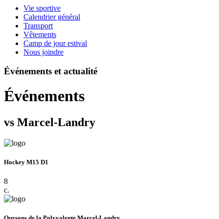
Vie sportive
Calendrier général
Transport
Vêtements
Camp de jour estival
Nous joindre
Événements et actualité
Événements
vs Marcel-Landry
Hockey M15 D1
8
c.
Oursons de la Polyvalente Marcel-Landry