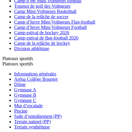
Camp d’été Mini-Voltigeurs football
Tournoi de golf des Voltigeurs
Camp Mini-Voltigeurs Basketball
Camp de la relâche de soccer
Camp d’hiver Mini-Voltigeurs Flag-football
Camp d’hiver Mini-Voltigeurs Football
Camp estival de hockey 2026
Camp estival de flag-football 2026
Camp de la relâche de hockey
Division athlétique
Plateaux sportifs
Plateaux sportifs
Informations générales
Aréna Collège Bourget
Dôme
Gymnase A
Gymnase B
Gymnase C
Mur d’escalade
Piscine
Salle d’entraînement (PP)
Terrain naturel (PP)
Terrain synthétique