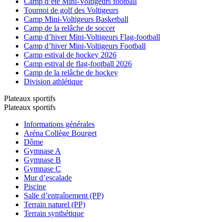
Camp d’été Mini-Voltigeurs football
Tournoi de golf des Voltigeurs
Camp Mini-Voltigeurs Basketball
Camp de la relâche de soccer
Camp d’hiver Mini-Voltigeurs Flag-football
Camp d’hiver Mini-Voltigeurs Football
Camp estival de hockey 2026
Camp estival de flag-football 2026
Camp de la relâche de hockey
Division athlétique
Plateaux sportifs
Plateaux sportifs
Informations générales
Aréna Collège Bourget
Dôme
Gymnase A
Gymnase B
Gymnase C
Mur d’escalade
Piscine
Salle d’entraînement (PP)
Terrain naturel (PP)
Terrain synthétique