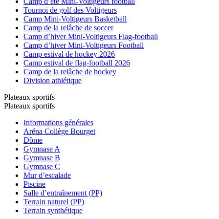
Camp d’été Mini-Voltigeurs football
Tournoi de golf des Voltigeurs
Camp Mini-Voltigeurs Basketball
Camp de la relâche de soccer
Camp d’hiver Mini-Voltigeurs Flag-football
Camp d’hiver Mini-Voltigeurs Football
Camp estival de hockey 2026
Camp estival de flag-football 2026
Camp de la relâche de hockey
Division athlétique
Plateaux sportifs
Plateaux sportifs
Informations générales
Aréna Collège Bourget
Dôme
Gymnase A
Gymnase B
Gymnase C
Mur d’escalade
Piscine
Salle d’entraînement (PP)
Terrain naturel (PP)
Terrain synthétique