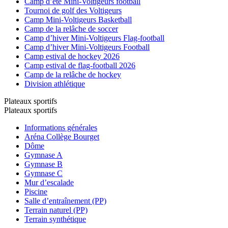
Camp d’été Mini-Voltigeurs football
Tournoi de golf des Voltigeurs
Camp Mini-Voltigeurs Basketball
Camp de la relâche de soccer
Camp d’hiver Mini-Voltigeurs Flag-football
Camp d’hiver Mini-Voltigeurs Football
Camp estival de hockey 2026
Camp estival de flag-football 2026
Camp de la relâche de hockey
Division athlétique
Plateaux sportifs
Plateaux sportifs
Informations générales
Aréna Collège Bourget
Dôme
Gymnase A
Gymnase B
Gymnase C
Mur d’escalade
Piscine
Salle d’entraînement (PP)
Terrain naturel (PP)
Terrain synthétique