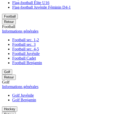
Flag-football Élite U16
Flag-football Juvénile Féminin D4-1
Football
Retour
Football
Informations générales
Football sec. 1-2
Football sec. 3
Football sec. 4-5
Football Juvénile
Football Cadet
Football Benjamin
Golf
Retour
Golf
Informations générales
Golf Juvénile
Golf Benjamin
Hockey