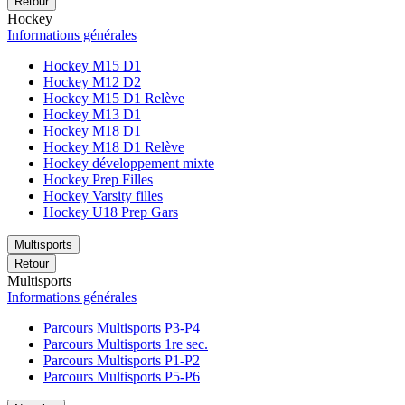
Retour
Hockey
Informations générales
Hockey M15 D1
Hockey M12 D2
Hockey M15 D1 Relève
Hockey M13 D1
Hockey M18 D1
Hockey M18 D1 Relève
Hockey développement mixte
Hockey Prep Filles
Hockey Varsity filles
Hockey U18 Prep Gars
Multisports
Retour
Multisports
Informations générales
Parcours Multisports P3-P4
Parcours Multisports 1re sec.
Parcours Multisports P1-P2
Parcours Multisports P5-P6