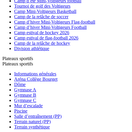
Camp d’été Mini-Voltigeurs football
Tournoi de golf des Voltigeurs
Camp Mini-Voltigeurs Basketball
Camp de la relâche de soccer
Camp d’hiver Mini-Voltigeurs Flag-football
Camp d’hiver Mini-Voltigeurs Football
Camp estival de hockey 2026
Camp estival de flag-football 2026
Camp de la relâche de hockey
Division athlétique
Plateaux sportifs
Plateaux sportifs
Informations générales
Aréna Collège Bourget
Dôme
Gymnase A
Gymnase B
Gymnase C
Mur d’escalade
Piscine
Salle d’entraînement (PP)
Terrain naturel (PP)
Terrain synthétique