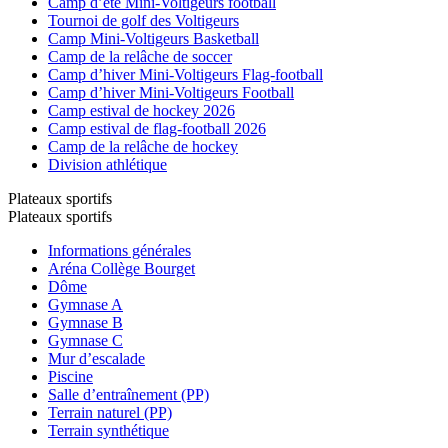
Camp d’été Mini-Voltigeurs football
Tournoi de golf des Voltigeurs
Camp Mini-Voltigeurs Basketball
Camp de la relâche de soccer
Camp d’hiver Mini-Voltigeurs Flag-football
Camp d’hiver Mini-Voltigeurs Football
Camp estival de hockey 2026
Camp estival de flag-football 2026
Camp de la relâche de hockey
Division athlétique
Plateaux sportifs
Plateaux sportifs
Informations générales
Aréna Collège Bourget
Dôme
Gymnase A
Gymnase B
Gymnase C
Mur d’escalade
Piscine
Salle d’entraînement (PP)
Terrain naturel (PP)
Terrain synthétique